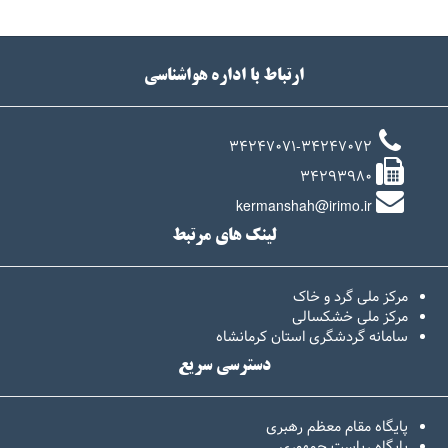
ارتباط با اداره هواشناسی
34247071-34247072
34293980
kermanshah@irimo.ir
لینک های مرتبط
مرکز ملی گرد و خاک
مرکز ملی خشکسالی
سامانه گردشگری استان کرمانشاه
دسترسی سریع
پایگاه مقام معظم رهبری
پایگاه ریاست جمهوری