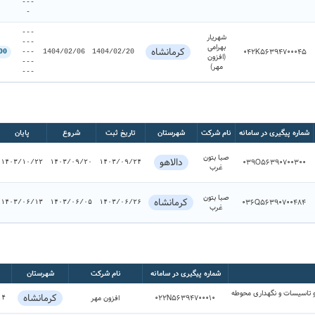
---
-
---
شهریار
---
بهرامی
کرمانشاه
042K56394700045
00
---
1404/02/06
1404/02/20
(افزون
---
مهر)
---
شماره پیگیری در سامانه
نام شرکت
شهرستان
تاریخ ثبت
شروع
پایان
صبا بتون
دالاهو
039O56390700300
۱۴۰۳/۱۰/۲۲
۱۴۰۳/۰۹/۲۰
۱۴۰۳/۰۹/۲۴
غرب
صبا بتون
کرمانشاه
036Q56390700484
۱۴۰۳/۰۶/۱۳
۱۴۰۳/۰۶/۰۵
۱۴۰۳/۰۶/۲۶
غرب
شماره پیگیری در سامانه
نام شرکت
شهرستان
و تاسیسات و نگهداری محوطه
کرمانشاه
022N56394700010
افزون مهر
۱۴