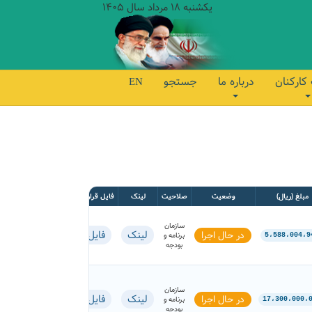
یکشنبه 18 مرداد سال 1405
کارکنان
درباره ما
جستجو
EN
مبلغ (ریال)
وضعیت
صلاحیت
لینک
فایل قرارداد
سازمان
لینک
فایل
در حال اجرا
برنامه و
5،588،004،9
بودجه
سازمان
لینک
فایل
در حال اجرا
برنامه و
17،300،000،
بودجه