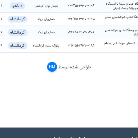
ه صدا و سیما تا ایستگاه
دالاهو
024T5639070018F
پایدار توان آذرخش
۱۴
تجهیزات پست زمینی
یستگاه‌های هواشناسی سطح
کرمانشاه
024R56390700448
هماپویان اروند
۰۷
 و ایستگاه‌های هواشناسی
کرمانشاه
024T5639070020A
هماپویان اروند
۲۷
اه
یستگاه‌های هواشناسی سطح
کرمانشاه
026T5639070018A
پژواک سازه کرمانشاه
۲۸
طراحی شده توسط
HM