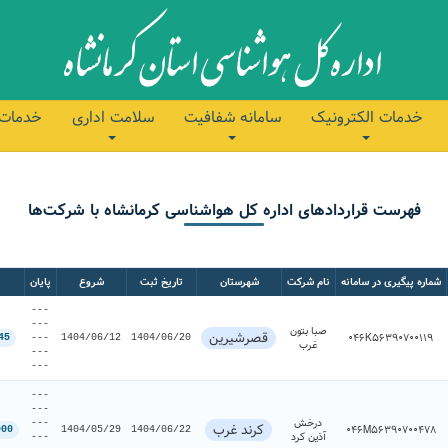
خدمات الکترونیک
سامانه شفافیت
سلامت اداری
خدمات 
فهرست قراردادهای اداره کل هواشناسی کرمانشاه با شرکت‌ها
شماره پیگیری در سامانه
نام شرکت
شهرستان
تاریخ ثبت
شروع
پایان
---
---
صبا بتون
قصرشیرین
046K56390700119
45
---
1404/06/12
1404/06/20
غرب
---
---
---
---
درخش
---
کرند غرب
046M56390700478
000
1404/05/29
1404/06/22
آذین کرد
---