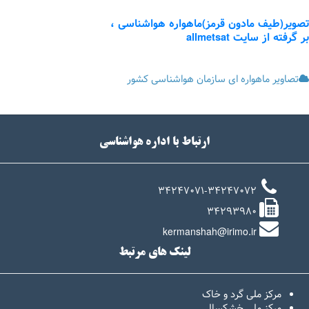
تصویر(طیف مادون قرمز)ماهواره هواشناسی ،
بر گرفته از سایت allmetsat
تصاویر ماهواره ای سازمان هواشناسی کشور
ارتباط با اداره هواشناسی
34247071-34247072
34293980
kermanshah@irimo.ir
لینک های مرتبط
مرکز ملی گرد و خاک
مرکز ملی خشکسالی