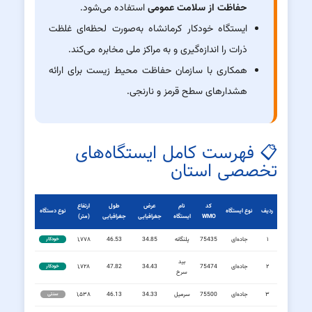
حفاظت از سلامت عمومی
استفاده می‌شود.
ایستگاه خودکار کرمانشاه به‌صورت لحظه‌ای غلظت
ذرات را اندازه‌گیری و به مراکز ملی مخابره می‌کند.
همکاری با سازمان حفاظت محیط زیست برای ارائه
هشدارهای سطح قرمز و نارنجی.
📋 فهرست کامل ایستگاه‌های
تخصصی استان
کد
نام
عرض
طول
ارتفاع
ردیف
نوع ایستگاه
نوع دستگاه
WMO
ایستگاه
جغرافیایی
جغرافیایی
(متر)
۱
جاده‌ای
75435
پلنگانه
34.85
46.53
۱,۷۷۸
خودکار
بید
۲
جاده‌ای
75474
34.43
47.82
۱,۷۲۸
خودکار
سرخ
۳
جاده‌ای
75500
سرمیل
34.33
46.13
۱,۵۳۸
سنتی