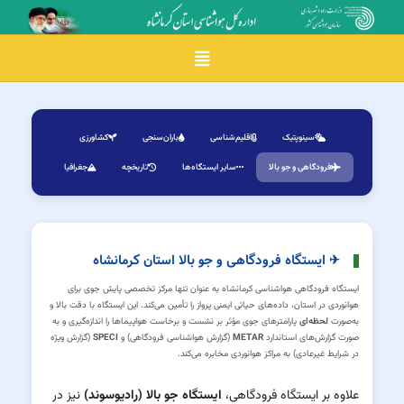
Toggle navigation
سینوپتیک
اقلیم‌شناسی
باران‌سنجی
کشاورزی
فرودگاهی و جو بالا
سایر ایستگاه‌ها
تاریخچه
جغرافیا
✈ ایستگاه فرودگاهی و جو بالا استان کرمانشاه
ایستگاه فرودگاهی هواشناسی کرمانشاه به عنوان تنها مرکز تخصصی پایش جوی برای
هوانوردی در استان، داده‌های حیاتی ایمنی پرواز را تأمین می‌کند. این ایستگاه با دقت بالا و
به‌صورت
لحظه‌ای
پارامترهای جوی مؤثر بر نشست و برخاست هواپیماها را اندازه‌گیری و به
صورت گزارش‌های استاندارد
METAR
(گزارش هواشناسی فرودگاهی) و
SPECI
(گزارش ویژه
در شرایط غیرعادی) به مراکز هوانوردی مخابره می‌کند.
علاوه بر ایستگاه فرودگاهی،
ایستگاه جو بالا (رادیوسوند)
نیز در