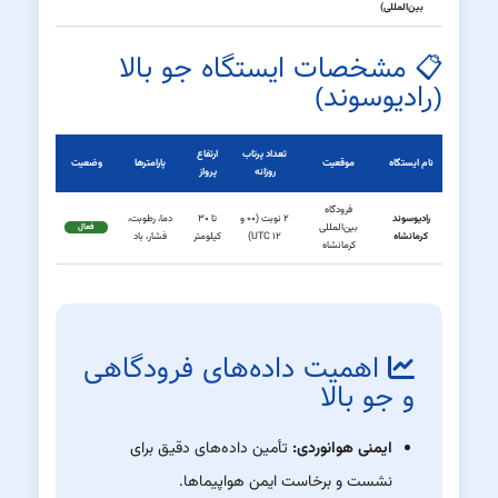
بین‌المللی)
📋 مشخصات ایستگاه جو بالا
(رادیوسوند)
تعداد پرتاب
ارتفاع
نام ایستگاه
موقعیت
پارامترها
وضعیت
روزانه
پرواز
فرودگاه
رادیوسوند
۲ نوبت (۰۰ و
تا ۳۰
دما، رطوبت،
بین‌المللی
فعال
کرمانشاه
۱۲ UTC)
کیلومتر
فشار، باد
کرمانشاه
اهمیت داده‌های فرودگاهی
و جو بالا
ایمنی هوانوردی:
تأمین داده‌های دقیق برای
نشست و برخاست ایمن هواپیماها.