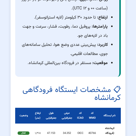
(ساعت ۰۰ و ۱۲ UTC).
ارتفاع:
تا حدود ۳۰ کیلومتر (لایه استراتوسفر).
پارامترها:
پروفیل دما، رطوبت، فشار، سرعت و جهت
باد در لایه‌های جو.
کاربرد:
پیش‌بینی عددی وضع هوا، تحلیل سامانه‌های
جوی، مطالعات اقلیمی.
موقعیت:
مستقر در فرودگاه بین‌المللی کرمانشاه.
📋 مشخصات ایستگاه فرودگاهی
کرمانشاه
کد
کد
عرض
طول
ارتفاع
نام ایستگاه
وضعیت
WMO
ICAO
جغرافیایی
جغرافیایی
(متر)
کرمانشاه
(فرودگاه
40766
OICC
34.352
47.153
۱,۳۱۸
فعال