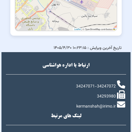
|
© OpenStreetMap contributors
Leaflet
تاریخ آخرین ویرایش :
۱۰:۲۳:۱۵ ۱۴۰۵/۴/۳۰
ارتباط با اداره هواشناسی
34247071-34247072
34293980
kermanshah@irimo.ir
لینک های مرتبط