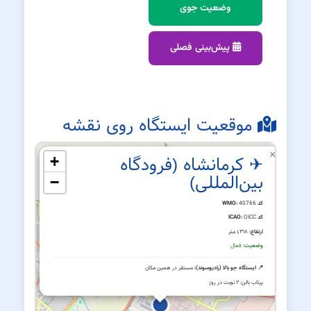
وضعیت جوی
پیش‌بینی فصلی
موقعیت ایستگاه روی نقشه
×
✈ کرمانشاه (فرودگاه
+
بین‌المللی)
−
کد WMO:
40766
کد ICAO:
OICC
ارتفاع:
۱,۳۱۸ متر
وضعیت:
فعال
📍 ایستگاه جو بالا (رادیوسوند):
مستقر در همین مکان
پرتاب بالن: ۲ نوبت در روز