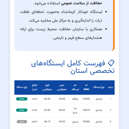
حفاظت از سلامت عمومی
استفاده می‌شود.
ایستگاه خودکار کرمانشاه به‌صورت لحظه‌ای غلظت
ذرات را اندازه‌گیری و به مراکز ملی مخابره می‌کند.
همکاری با سازمان حفاظت محیط زیست برای ارائه
هشدارهای سطح قرمز و نارنجی.
📋 فهرست کامل ایستگاه‌های
تخصصی استان
کد
نام
عرض
طول
ارتفاع
ردیف
نوع ایستگاه
نوع دستگاه
WMO
ایستگاه
جغرافیایی
جغرافیایی
(متر)
۱
جاده‌ای
75435
پلنگانه
34.85
46.53
۱,۷۷۸
خودکار
بید
۲
جاده‌ای
75474
34.43
47.82
۱,۷۲۸
خودکار
سرخ
۳
جاده‌ای
75500
سرمیل
34.33
46.13
۱,۵۳۸
سنتی