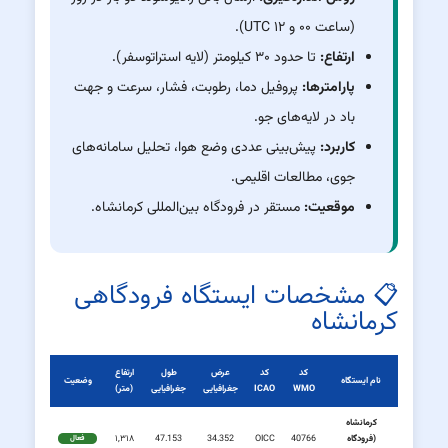
(ساعت ۰۰ و ۱۲ UTC).
ارتفاع:
تا حدود ۳۰ کیلومتر (لایه استراتوسفر).
پارامترها:
پروفیل دما، رطوبت، فشار، سرعت و جهت
باد در لایه‌های جو.
کاربرد:
پیش‌بینی عددی وضع هوا، تحلیل سامانه‌های
جوی، مطالعات اقلیمی.
موقعیت:
مستقر در فرودگاه بین‌المللی کرمانشاه.
📋 مشخصات ایستگاه فرودگاهی
کرمانشاه
کد
کد
عرض
طول
ارتفاع
نام ایستگاه
وضعیت
WMO
ICAO
جغرافیایی
جغرافیایی
(متر)
کرمانشاه
(فرودگاه
40766
OICC
34.352
47.153
۱,۳۱۸
فعال