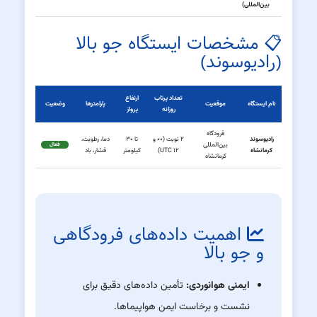
بین‌المللی)
📋 مشخصات ایستگاه جو بالا
(رادیوسوند)
تعداد پرتاب
ارتفاع
نام ایستگاه
موقعیت
پارامترها
وضعیت
روزانه
پرواز
فرودگاه
رادیوسوند
۲ نوبت (۰۰ و
تا ۳۰
دما، رطوبت،
بین‌المللی
فعال
کرمانشاه
۱۲ UTC)
کیلومتر
فشار، باد
کرمانشاه
اهمیت داده‌های فرودگاهی
و جو بالا
ایمنی هوانوردی:
تأمین داده‌های دقیق برای
نشست و برخاست ایمن هواپیماها.