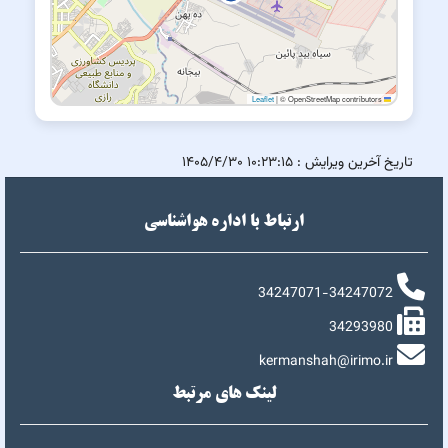
|
© OpenStreetMap contributors
Leaflet
تاریخ آخرین ویرایش :
۱۰:۲۳:۱۵ ۱۴۰۵/۴/۳۰
ارتباط با اداره هواشناسی
34247071-34247072
34293980
kermanshah@irimo.ir
لینک های مرتبط