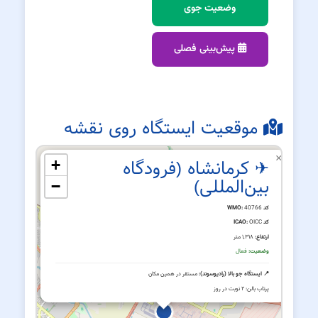
وضعیت جوی
پیش‌بینی فصلی
موقعیت ایستگاه روی نقشه
×
✈ کرمانشاه (فرودگاه
+
بین‌المللی)
−
کد WMO:
40766
کد ICAO:
OICC
ارتفاع:
۱,۳۱۸ متر
وضعیت:
فعال
📍 ایستگاه جو بالا (رادیوسوند):
مستقر در همین مکان
پرتاب بالن: ۲ نوبت در روز