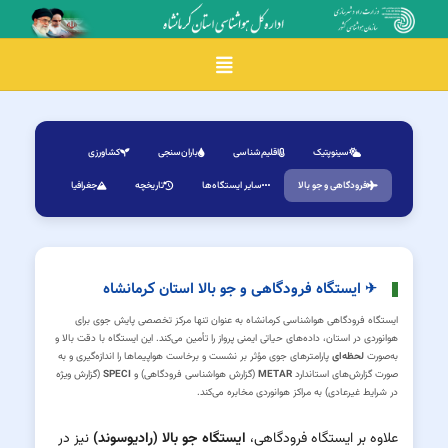
Toggle navigation
سینوپتیک
اقلیم‌شناسی
باران‌سنجی
کشاورزی
فرودگاهی و جو بالا
سایر ایستگاه‌ها
تاریخچه
جغرافیا
✈ ایستگاه فرودگاهی و جو بالا استان کرمانشاه
ایستگاه فرودگاهی هواشناسی کرمانشاه به عنوان تنها مرکز تخصصی پایش جوی برای
هوانوردی در استان، داده‌های حیاتی ایمنی پرواز را تأمین می‌کند. این ایستگاه با دقت بالا و
به‌صورت
لحظه‌ای
پارامترهای جوی مؤثر بر نشست و برخاست هواپیماها را اندازه‌گیری و به
صورت گزارش‌های استاندارد
METAR
(گزارش هواشناسی فرودگاهی) و
SPECI
(گزارش ویژه
در شرایط غیرعادی) به مراکز هوانوردی مخابره می‌کند.
علاوه بر ایستگاه فرودگاهی،
ایستگاه جو بالا (رادیوسوند)
نیز در