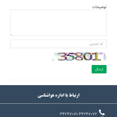
توضیحات
ارسال
ارتباط با اداره هواشناسی
34247071-34247072