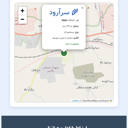
×
🌾 سرآرود
+
−
کد WMO:
99621
ارتفاع:
۱,۳۶۱٫۷ متر
نوع:
نیمه‌خودکار
اقلیم:
معتدل با بارش متوسط
وضعیت:
فعال
|
© OpenStreetMap contributors
Leaflet