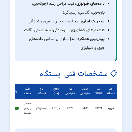
داده‌های فنولوژی:
ثبت مراحل رشد (جوانه‌زنی،
پنجه‌زنی، گلدهی، رسیدگی)
مدیریت آبیاری:
محاسبه تبخیر و تعرق و نیاز آبی
هشدارهای کشاورزی:
سرمازدگی، خشکسالی، آفات
پیش‌بینی عملکرد:
مدل‌سازی بر اساس داده‌های
جوی و فنولوژی
📋 مشخصات فنی ایستگاه
نام
کد
عرض
طول
ارتفاع
نوع
اقلیم
وضعیت
ایستگاه
WMO
جغرافیایی
جغرافیایی
(متر)
ایستگاه
منطقه
معتدل
سرآرود
99621
34.33
47.29
۱,۳۶۱٫۷
نیمه‌خودکار
با بارش
فعال
متوسط