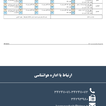
ارتباط با اداره هواشناسی
34247071-34247072
34293980