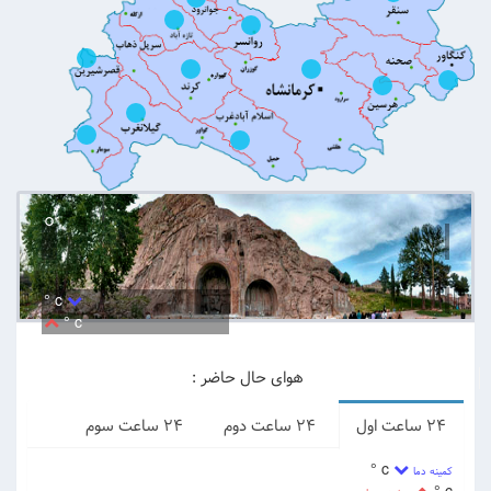
°
c °
c °
هوای حال حاضر :
24 ساعت اول
24 ساعت دوم
24 ساعت سوم
c °
کمینه دما