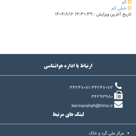
کم
خیلی کم
تاریخ آخرین ویرایش :
۱۳:۳۰:۳۹ ۱۴۰۴/۸/۱۲
ارتباط با اداره هواشناسی
34247071-34247072
34293980
kermanshah@irimo.ir
لینک های مرتبط
مرکز ملی گرد و خاک