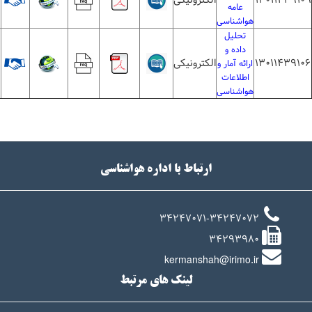
13011439109
الکترونیکی
1
عامه
هواشناسی
تحلیل
داده و
13011439106
الکترونیکی
1
ارائه آمار و
اطلاعات
هواشناسی
ارتباط با اداره هواشناسی
34247071-34247072
34293980
kermanshah@irimo.ir
لینک های مرتبط