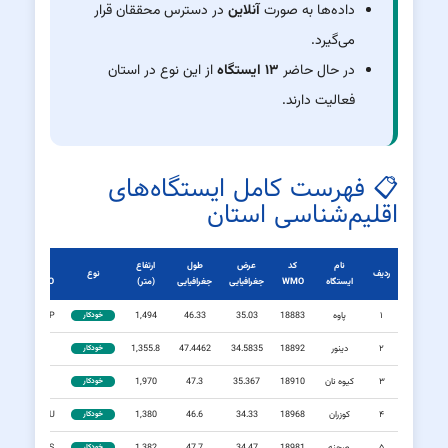
داده‌ها به صورت
آنلاین
در دسترس محققان قرار
می‌گیرد.
در حال حاضر
۱۳ ایستگاه
از این نوع در استان
فعالیت دارند.
📋 فهرست کامل ایستگاه‌های
اقلیم‌شناسی استان
نام
کد
عرض
طول
ارتفاع
کد
ردیف
نوع
ایستگاه
WMO
جغرافیایی
جغرافیایی
(متر)
ICAO
۱
پاوه
18883
35.03
46.33
1,494
KRXP
خودکار
۲
دینور
18892
34.5835
47.4462
1,355.8
—
خودکار
۳
كيوه نان
18910
35.367
47.3
1,970
—
خودکار
۴
كوزران
18968
34.33
46.6
1,380
KSXU
خودکار
خودکار