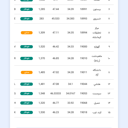
۵
صحنه
18981
34.47
47.7
1,382
KSXS
۶
بیستون
18991
34.39
47.44
1,285
KSXB
خودکار
۷
خسروی
18993
34.383
45.533
283
KSXE
خودکار
مركز
۸
تحقيقات
18994
34.35
47.11
1,309
—
سنتی
كرمانشاه
۹
گهواره
19000
34.33
46.42
1,520
KSXV
خودکار
ماهيدشت
KSXR
1,370
46.85
34.28
19010
۱۰
خودکار
(رباط)
دانشگاه
—
1,485
47.02
34.28
19011
۱۱
سنتی
آزاد
۱۲
هلشي
19044
34.1
47.08
1,481
KSXL
خودکار
۱۳
سرمست
19053
34.0167
46.33333
1,548
KSXG
خودکار
۱۴
حميل
19068
33.92
46.77
1,320
KSXH
خودکار
۱۵
كرند غرب
19018
34.28
46.23
1,530
KSXK
خودکار