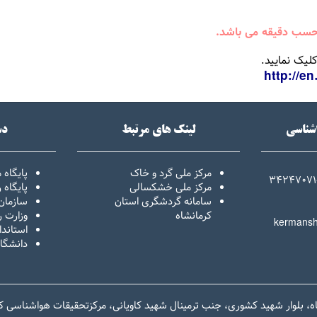
 حسب دقیقه می باشد.
اشناسی
لینک های مرتبط
دس
مرکز ملی گرد و خاک
پایگاه 
34247071
مرکز ملی خشکسالی
پایگاه
سامانه گردشگری استان
سازمان
کرمانشاه
وزارت ر
kermansh
استاندا
دانشگا
ه، بلوار شهید کشوری، جنب ترمینال شهید کاویانی، مرکزتحقیقات هواشناسی ک