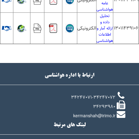
13011439109
الکترونیکی
1
عامه
هواشناسی
تحلیل
داده و
13011439106
الکترونیکی
1
ارائه آمار و
اطلاعات
هواشناسی
ارتباط با اداره هواشناسی
34247071-34247072
34293980
kermanshah@irimo.ir
لینک های مرتبط