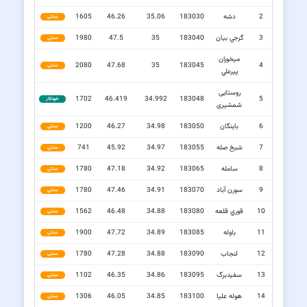
2
دشه
183030
35.06
46.26
1605
سنتی
3
گرجي بيان
183040
35
47.5
1980
سنتی
ميخوران
2080
47.68
35
183045
4
سنتی
پيرعلي
روستایی
1702
46.419
34.992
183048
5
خودکار
شمشیری
6
باینگان
183050
34.98
46.27
1200
سنتی
7
شيخ صله
183055
34.97
45.92
741
سنتی
8
سامله
183065
34.92
47.18
1780
سنتی
9
سورن آباد
183070
34.91
47.46
1780
سنتی
10
قوري قلعه
183080
34.88
46.48
1562
سنتی
11
باوله
183085
34.89
47.72
1900
سنتی
12
لنجاب
183090
34.88
47.28
1780
سنتی
13
سفيدبرگ
183095
34.86
46.35
1102
سنتی
14
هوله عليا
183100
34.85
46.05
1306
سنتی