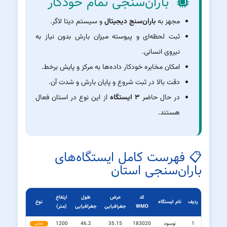
باران‌سنجی تمام خودکار
مجهز به
باران‌سنج دیجیتال
و سیستم دیتا لاگر.
ثبت لحظه‌ای و پیوسته میزان بارش بدون نیاز به
نیروی انسانی.
امکان مخابره خودکار داده‌ها به مرکز و پایش برخط.
دقت بالا در ثبت شروع و پایان بارش و شدت آن.
در حال حاضر
۳ ایستگاه
از این نوع در استان فعال
هستند.
📋 فهرست کامل ایستگاه‌های
باران‌سنجی استان
کد
عرض
طول
ارتفاع
ردیف
نام ایستگاه
نوع
WMO
جغرافیایی
جغرافیایی
(متر)
1
نوسود
183020
35.15
46.2
1200
سنتی