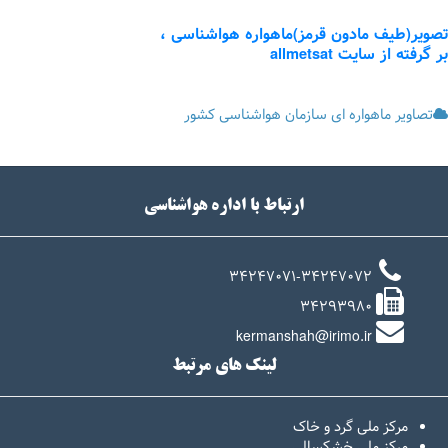
تصویر(طیف مادون قرمز)ماهواره هواشناسی ،
بر گرفته از سایت allmetsat
تصاویر ماهواره ای سازمان هواشناسی کشور
ارتباط با اداره هواشناسی
34247071-34247072
34293980
kermanshah@irimo.ir
لینک های مرتبط
مرکز ملی گرد و خاک
مرکز ملی خشکسالی