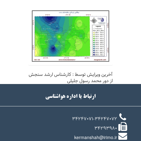
آخرین ویرایش توسط : کارشناس ارشد سنجش
از دور
محمد رسول جلیلی
ارتباط با اداره هواشناسی
34247071-34247072
34293980
kermanshah@irimo.ir