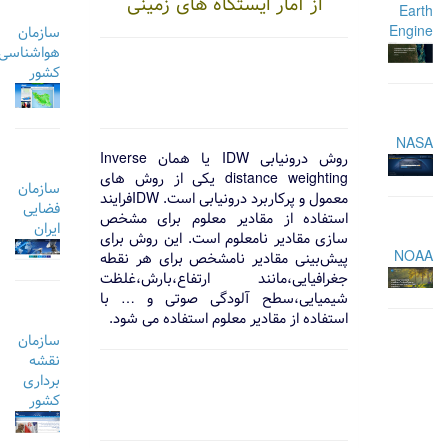
از آمار ایستگاه های زمینی
Earth
Engine
سازمان
هواشناسی
کشور
NASA
روش درونیابی IDW یا همان Inverse
distance weighting یکی از روش های
سازمان
معمول و پرکاربرد درونیابی است. IDWفرایند
فضایی
استفاده از مقادیر معلوم برای مشخص
ایران
سازی مقادیر نامعلوم است. این روش برای
NOAA
پیش‌بینی مقادیر نامشخص برای هر نقطه
جغرافیایی،مانند ارتفاع،بارش،غلظت
شیمیایی،سطح آلودگی صوتی و … با
استفاده از مقادیر معلوم استفاده می شود.
سازمان
نقشه
برداری
کشور