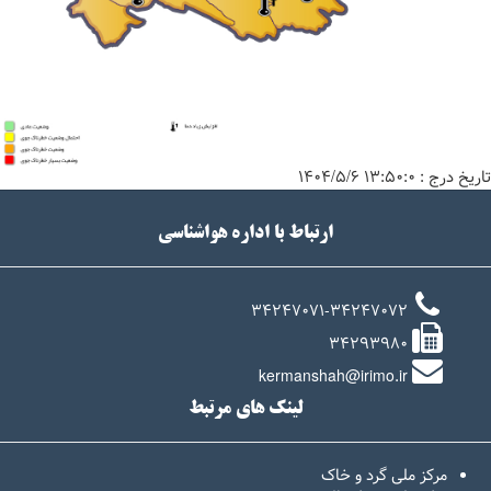
تاریخ درج :
۱۳:۵۰:۰ ۱۴۰۴/۵/۶
ارتباط با اداره هواشناسی
34247071-34247072
34293980
kermanshah@irimo.ir
لینک های مرتبط
مرکز ملی گرد و خاک