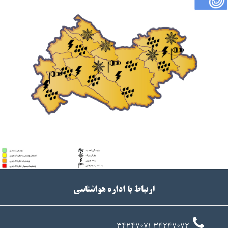
ارتباط با اداره هواشناسی
34247071-34247072