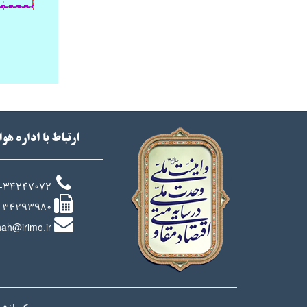
ارتباط با اداره هو
-34247072
34293980
ah@irimo.ir