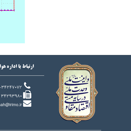
ارتباط با اداره هو
-34247072
34293980
ah@irimo.ir