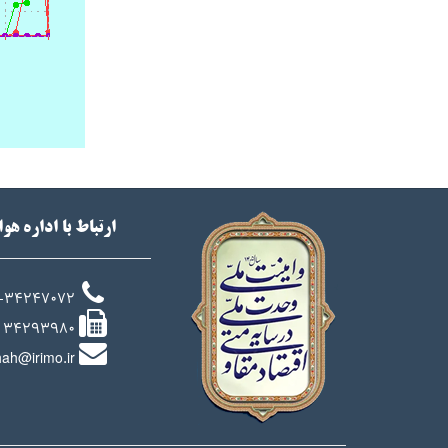
ارتباط با اداره هو
-34247072
34293980
ah@irimo.ir