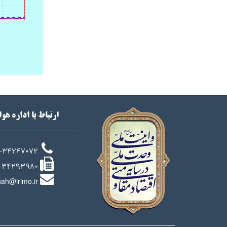
ارتباط با اداره هو
-34247072
34293980
ah@irimo.ir